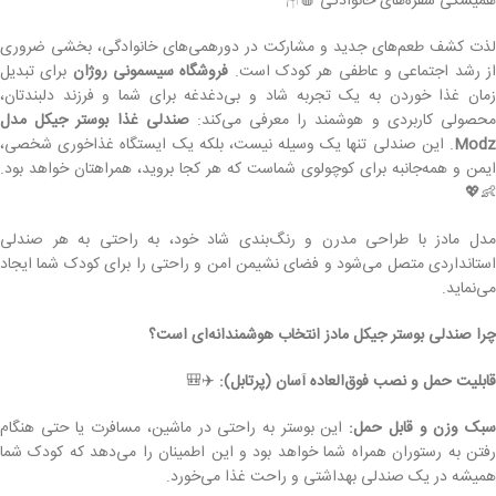
همیشگی سفره‌های خانوادگی 🍎🪑
لذت کشف طعم‌های جدید و مشارکت در دورهمی‌های خانوادگی، بخشی ضروری
ز رشد اجتماعی و عاطفی هر کودک است.
فروشگاه سیسمونی روژان
برای تبدیل
زمان غذا خوردن به یک تجربه شاد و بی‌دغدغه برای شما و فرزند دلبندتان،
حصولی کاربردی و هوشمند را معرفی می‌کند:
صندلی غذا بوستر جیکل مدل
Modz
. این صندلی تنها یک وسیله نیست، بلکه یک ایستگاه غذاخوری شخصی،
ایمن و همه‌جانبه برای کوچولوی شماست که هر کجا بروید، همراهتان خواهد بود.
👶💖
مدل مادز با طراحی مدرن و رنگ‌بندی شاد خود، به راحتی به هر صندلی
استانداردی متصل می‌شود و فضای نشیمن امن و راحتی را برای کودک شما ایجاد
می‌نماید.
چرا صندلی بوستر جیکل مادز انتخاب هوشمندانه‌ای است؟
قابلیت حمل و نصب فوق‌العاده آسان (پرتابل):
✈️🎒
بک وزن و قابل حمل:
این بوستر به راحتی در ماشین، مسافرت یا حتی هنگام
رفتن به رستوران همراه شما خواهد بود و این اطمینان را می‌دهد که کودک شما
همیشه در یک صندلی بهداشتی و راحت غذا می‌خورد.