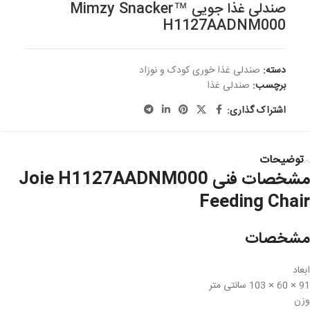
صندلی غذا جویی Mimzy Snacker™
H1127AADNM000
دسته:
صندلی غذا خوری کودک و نوزاد
برچسب:
صندلی غذا
اشتراک گذاری:
توضیحات
مشخصات فنی Joie H1127AADNM000
Feeding Chair
مشخصات
ابعاد
91 × 60 × 103 سانتی متر
وزن