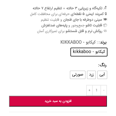
🪑
تکیه‌گاه و زیرپایی ۳ حالته
+
تنظیم ارتفاع ۷ حالته
🔒
کمربند ایمنی ۵ نقطه‌ای
حرفه‌ای برای محافظت کامل
🍽️
سینی دوطرفه با جای فنجان
و قابلیت تنظیم
📦
قابلیت تاشو
جمع‌وجور و
پایه‌های ضدلغزش
🧼
روکش نرم و قابل شستشو
برای تمیزکاری آسان
برند
: کیکابو - KIKKABOO
کیکابو - kikkaboo
رنگ
آبی
زرد
صورتی
افزودن به سبد خرید