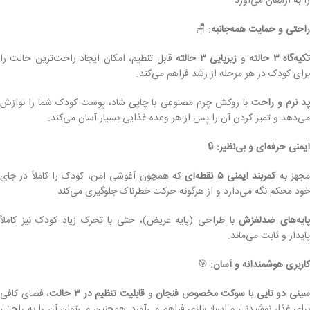
را به ارمغان می‌آورد:
راحتی و حمایت همه‌جانبه:
🪑
کیه‌گاه ۳ حالته
و
زیرپایی ۳ حالته
قابل تنظیم، امکان ایجاد راحت‌ترین حالت را
برای کودک در هر مرحله از رشد فراهم می‌کند.
د نرم و راحت
با روکش چرم مصنوعی با چاپی شاد، پوست کودک شما را نوازش
می‌دهد و تمیز کردن آن را پس از هر وعده غذایی بسیار آسان می‌کند.
ایمنی حرفه‌ای و بی‌نظیر:
🔒
جهز به
کمربند ایمنی ۵ نقطه‌ای
که همچون آغوشی امن، کودک را کاملاً در جای
خود محکم نگه می‌دارد و از هرگونه حرکت خطرناک جلوگیری می‌کند.
ایه‌های ضدلغزش
با طراحی (پایه عریض)، حتی با تحرک زیاد کودک نیز کاملاً
پایدار و ثابت می‌ماند.
کاربری هوشمندانه و آسان:
🎯
ینی دو تایی
با
سوکت مخصوص فنجان
و
قابلیت تنظیم در ۳ حالت
، فضای کافی
برای غذا، نوشیدنی و اسباب‌بازی فراهم می‌آورد. همچنین می‌توان آن را به راحتی