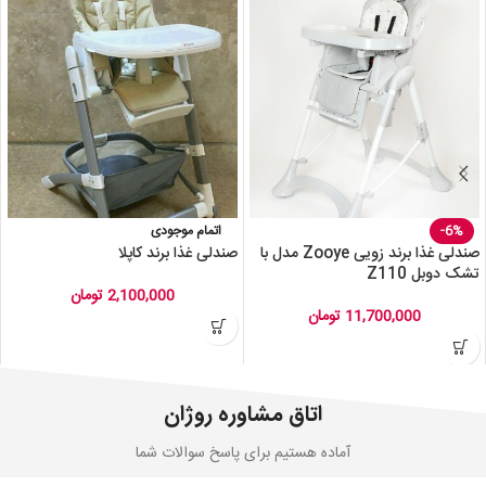
-6%
اتمام موجودی
صندلی غذا برند زویی Zooye مدل با
صندلی غذا برند کاپلا
تشک دوبل Z110
2,100,000
تومان
11,700,000
تومان
اتاق مشاوره روژان
آماده هستیم برای پاسخ سوالات شما