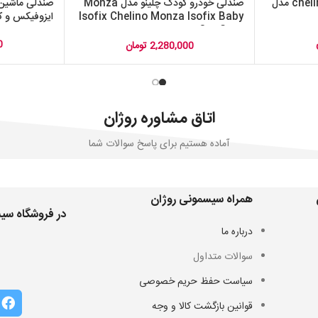
صندلی خودرو کودک چلینو chelino مدل
صندلی خودرو کودک چلینو مدل Monza
Isofix Chelino Monza Isofix Baby
ایزوفیکس و کم
Car Seat
0
2,280,000
تومان
اتاق مشاوره روژان
آماده هستیم برای پاسخ سوالات شما
همراه سیسمونی روژان
در فروشگاه سیس
درباره ما
سوالات متداول
سیاست حفظ حریم خصوصی
قوانین بازگشت کالا و وجه