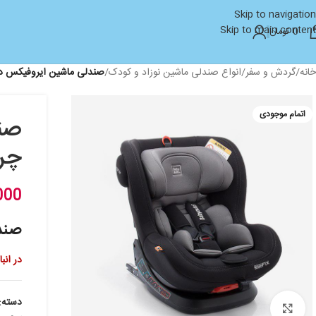
Skip to navigation
Skip to main content
0
تومان
خانه
/
گردش و سفر
/
انواع صندلی ماشین نوزاد و کودک
/
صندلی ماشین ایروفیکس دار 0 تا 25 کیلو چرخشی 360 درجه برن
اتمام موجودی
چرخشی 0
000
صندلی ما
در انب
دسته:
بزرگنمایی تصویر