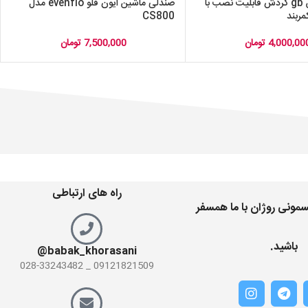
صندلی ماشین gb گردش قابلیت نصب با
صندلی ماشین ایون فلو evenflo مدل
ربند
CS800
4,000,00
تومان
7,500,000
تومان
راه های ارتباطی
مونی روژان با ما همسفر
باشید.
babak_khorasani@
09121821509 _ 028-33243482