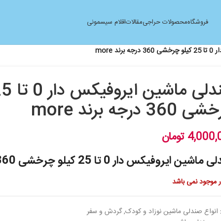
فروشگاه
محصولات حراجی
مقالات
اقلام سیسمونی
د more
36 درجه برند more
4,000,
تومان
شین ایروفیکس دار 0 تا 25 کیلو چرخشی 360 درجه برند more
ار موجود نمی باشد
انواع صندلی ماشین نوزاد و کودک
,
گردش و سفر