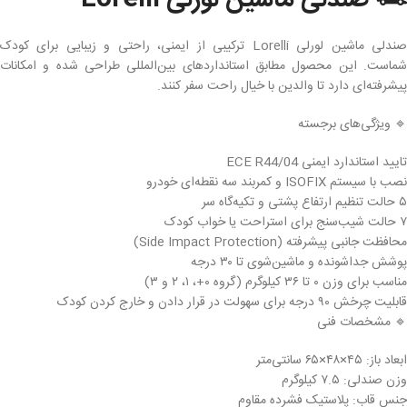
🏎️ صندلی ماشین لورلی Lorelli
صندلی ماشین لورلی Lorelli ترکیبی از ایمنی، راحتی و زیبایی برای کودک
شماست. این محصول مطابق استانداردهای بین‌المللی طراحی شده و امکانات
پیشرفته‌ای دارد تا والدین با خیال راحت سفر کنند.
🔹 ویژگی‌های برجسته
تایید استاندارد ایمنی ECE R44/04
نصب با سیستم ISOFIX و کمربند سه نقطه‌ای خودرو
۵ حالت تنظیم ارتفاع پشتی و تکیه‌گاه سر
۷ حالت شیب‌سنج برای استراحت یا خواب کودک
محافظت جانبی پیشرفته (Side Impact Protection)
پوشش جداشونده و ماشین‌شوی تا ۳۰ درجه
مناسب برای وزن ۰ تا ۳۶ کیلوگرم (گروه ۰+، ۱، ۲ و ۳)
قابلیت چرخش ۹۰ درجه برای سهولت در قرار دادن و خارج کردن کودک
🔹 مشخصات فنی
ابعاد باز: ۴۵×۴۸×۶۵ سانتی‌متر
وزن صندلی: ۷.۵ کیلوگرم
جنس قاب: پلاستیک فشرده مقاوم