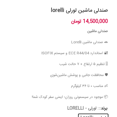
صندلی ماشین لورلی lorelli
14,500,000
تومان
صندلی ماشین
🚗 صندلی ماشین Lorelli
🔐 استاندارد ECE R44/04 و سیستم ISOFIX
🎚️ تنظیم ۵ ارتفاع + ۷ حالت شیب
🛡️ محافظت جانبی و پوشش ماشین‌شوی
👶 مناسب ۰ تا ۳۶ کیلوگرم
📦 موجود در سیسمونی روزان؛ ایمنی سفر کودک شما!
برند
: لورلی - LORELLI