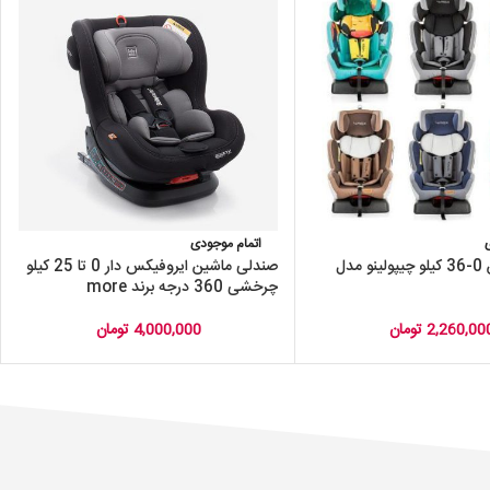
اتمام موجودی
صندلی ماشین 0-36 کیلو چیپولینو مدل
صندلی ماشین ایروفیکس دار 0 تا 25 کیلو
چرخشی 360 درجه برند more
2,260,00
تومان
4,000,000
تومان