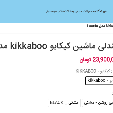
فروشگاه
محصولات حراجی
مقالات
اقلام سیسمونی
 ماشین کیکابو kikkaboo مدل i conic
23,900,
تومان
: کیکابو - KIKKABOO
 kikkaboo
ی روشن - مشکی
مشکی _ BLACK