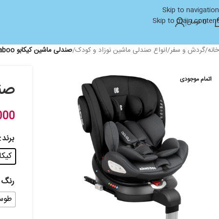
Skip to navigation
Skip to main content
0
تومان
خانه
/
گردش و سفر
/
انواع صندلی ماشین نوزاد و کودک
/
صندلی ماشین کیکابو kikkaboo مدل i conic
اتمام موجودی
صندلی
000
برند
کیکابو -
رنگ
طوس