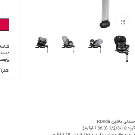
بزرگنمایی تصویر
شناسه
دسته:
برچس
اشترا
صندلی ماشین ROnda
گروه 0+/1/2/3 (0-36 کیلوگرم);