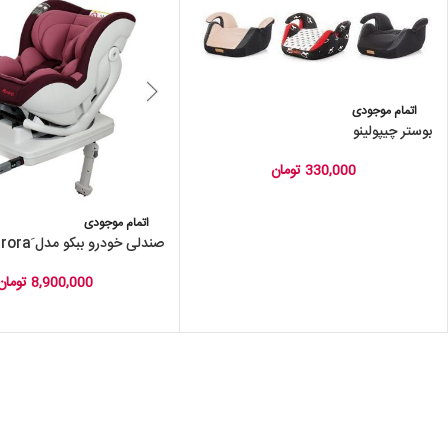
اتمام موجودی
بوستر چیپولینو
330,000
تومان
اتمام موجودی
صندلی خودرو ببکو مدل َAurora
8,900,000
تومان