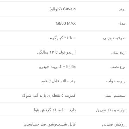
برند
Cavalo (کاوالو)
مدل
G500 MAX
ظرفیت وزنی
۰ تا ۳۶ کیلوگرم
رده سنی
از بدو تولد تا ۱۲ سالگی
نوع نصب
Isofix + کمربند خودرو
زاویه خواب
چند حالته قابل تنظیم
سیستم ایمنی
کمربند ۵ نقطه‌ای با پد آنتی‌شوک
تهویه و ضد تعریق
دارد – با منافذ گردش هوا
روکش صندلی
قابل شست‌وشو، ضد حساسیت