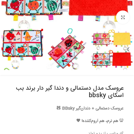
بزرگنمایی تصویر
عروسک مدل دستمالی و دندا گیر دار برند بب
اسکای bbsky
عروسک دستمالی + دندان‌گیر BBsky 🧸
🦷
هم نرم، هم آروم‌کننده! 💖
👶 مناسب از بدو تولد