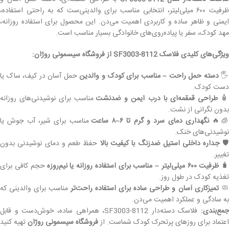
ظرفیت ۶۰۰ میلی‌لیتر، انتخابی مناسب برای والدینی‌ست که به راحتی استفاده،
ایمنی و ظاهر ساده و کاربردی اهمیت می‌دن. این محصول برای استفاده روزانه،
مهد کودک، سفر یا پیاده‌روی‌های خانوادگی بسیار مناسب است.
ویژگی‌های کلیدی فلاسک SF3003-8112 از فروشگاه سیسمونی روژان:
حمل آسان در کیف، ساک یا
دسته حمل راحت – مناسب برای کودک و والدین
🖐️
دست کودک.
مناسب برای نوشیدنی‌های روزانه
طراحی قمقمه‌ای با درب ایمن و ضدنشت

بدون نگرانی از نشت.
مناسب برای شیر، آب جوش یا
نگهداری دمای سرد و گرم تا ۶–۸ ساعت
🧊
نوشیدنی‌های خنک.
حفظ طعم و دمای نوشیدنی بدون
جداره داخلی استیل ضدزنگ با کیفیت بالا
🛡
تغییر.
حجم کافی برای
ظرفیت ۶۰۰ میلی‌لیتر – مناسب برای استفاده روزانه یا نیم‌روزه

تغذیه کودک در طول روز.
مناسب برای والدینی که
تمیزکاری آسان و طراحی ساده برای استفاده راحت‌تر

به سادگی و عملکرد اهمیت می‌دن.
فلاسک دسته‌دار SF3003-8112، همراهی ساده، خوش‌دست و قابل
جمع‌بندی:
تهیه کنید
فروشگاه سیسمونی روژان
اعتماد برای روزهای پرتحرک کودک شماست. از