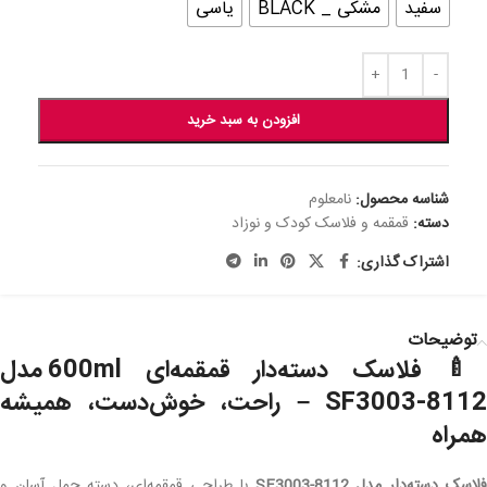
سفید
مشکی _ BLACK
یاسی
افزودن به سبد خرید
شناسه محصول:
نامعلوم
دسته:
قمقمه و فلاسک کودک و نوزاد
اشتراک گذاری:
توضیحات
🍼 فلاسک دسته‌دار قمقمه‌ای 600ml مدل
SF3003-8112 – راحت، خوش‌دست، همیشه
همراه
لاسک دسته‌دار مدل SF3003-8112
با طراحی قمقمه‌ای، دسته حمل آسان و