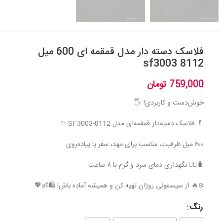
فلاسک دسته دار مدل قمقمه ای 600 میل
sf3003 8112
759,000
تومان
خوش‌دست و کاربردی! 🖐️
🍼 فلاسک دسته‌دار قمقمه‌ای مدل SF3003-8112 ✨
۶۰۰ میل ظرفیت، مناسب برای مهد، سفر یا پیاده‌روی
🧳🚶‍♀️ نگهداری دمای سرد و گرم تا ۸ ساعت
❄️🔥 از سیسمونی روژان تهیه کن و همیشه آماده باش! 🛍️👶💖
رنگ