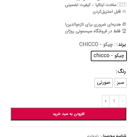
🇮🇹
ساخت ایتالیا – کیفیت تضمینی
🧼
قابل استریل‌کردن
🎁
هدیه‌ای ضروری برای تازه‌والدین!
🏆
فقط در فروشگاه سیسمونی روژان
برند
: چیکو - CHICCO
چیکو - chicco
رنگ
سبز
صورتی
افزودن به سبد خرید
شناسه محصول:
نامعلوم