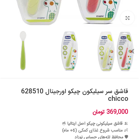
بزرگنمایی تصویر
قاشق سر سیلیکون چیکو اورجینال 628510
chicco
369,000
تومان
🍌
قاشق سیلیکونی چیکو اصل ایتالیا
🥣
👶
مناسب شروع غذای کمکی (6+ ماه)
🛡️
محافظ لثه‌های حساس نوزاد