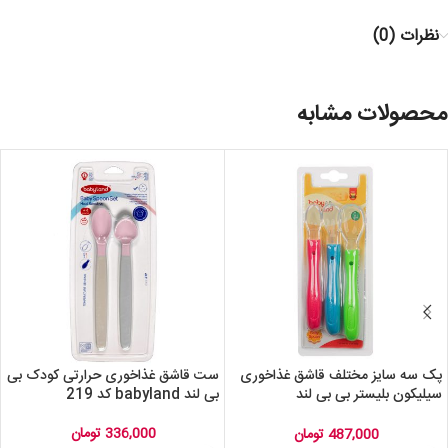
نظرات (0)
محصولات مشابه
پک سه سایز مختلف قاشق غذاخوری
ست قاشق غذاخوری حرارتی کودک بی
سیلیکون بلیستر بی بی لند
بی لند babyland کد 219
babyland کد 286
336,000
تومان
487,000
تومان