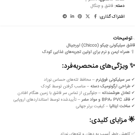
دسته:
قاشق و چنگال
اشتراک گذاری:
توضیحات
قاشق سیلیکونی چیکو (Chicco) اورجینال
🥄
همراه ایمن و نرم برای اولین تجربه‌های غذایی کودک
✨
ویژگی‌های منحصربه‌فرد:
✔
سر سیلیکونی فوق‌نرم
– محافظ لثه‌های حساس نوزاد
✔
طراحی ارگونومیک دسته
– مناسب گرفتن توسط کودک
✔
تعادل هوشمندانه
– جلوگیری از تماس سر قاشق با زمین هنگام افتادن
✔
فاقد BPA، PVC و مواد مضر
– تأییدشده توسط استانداردهای اروپایی
✔
ساخت ایتالیا
– کیفیت برتر جهانی
🌟
مزایای کلیدی:
✅ کاهش خطر آسیب به دهان و لثه‌های نوزاد