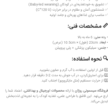
✅ تشویق به خودتغذیه‌ای در کودکان (Baby-led weaning)
✅ شستشوی آسان و مقاوم در برابر حرارت (تا 120°C)
✅ مناسب برای غذاهای پوره‌ای و جامد اولیه
📏
مشخصات فنی:
•
رده سنی:
6 ماه به بالا
•
ابعاد:
23cm (طول) × 10.5cm (عرض)
•
جنس:
سیلیکون پزشکی + پلی پروپیلن
🔍
نحوه استفاده:
1️⃣ قبل از اولین استفاده، با آب گرم و صابون بشویید.
2️⃣ برای استریل‌کردن، در آب جوش به مدت 2-3 دقیقه قرار دهید.
3️⃣ از حرارت مستقیم (مثل مایکروویو) اجتناب کنید.
فروشگاه سیسمونی روژان
با ارائه
محصولات اورجینال و بهداشتی
، اعتماد شما را
ارج می‌نهد. این قاشق با طراحی علمی، تغذیه کودک را به تجربه‌ای لذت‌بخش
تبدیل می‌کند.