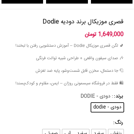
قصری موزیکال برند دودیه Dodie
1,649,000
تومان
🚽 لگن قصری موزیکال Dodie – آموزش دستشویی رفتن با لبخند!
🎶 صدای سیفون واقعی + طراحی شبیه توالت فرنگی
🧻 جا دستمال، مخزن قابل شست‌وشو، پایه ضد لغزش
🛍 فقط در فروشگاه سیسمونی روژان – ایمن، مقاوم و کودک‌پسند!
برند
: دودی - DODIE
دودی - dodie
رنگ
بنفش
سفید
سفید _ آبی
صورتی