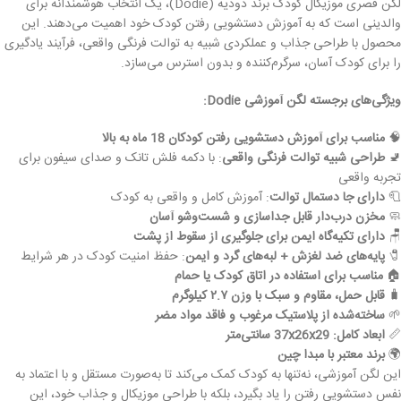
لگن قصری موزیکال کودک برند دودیه (Dodie)، یک انتخاب هوشمندانه برای
والدینی است که به آموزش دستشویی رفتن کودک خود اهمیت می‌دهند. این
محصول با طراحی جذاب و عملکردی شبیه به توالت فرنگی واقعی، فرآیند یادگیری
را برای کودک آسان، سرگرم‌کننده و بدون استرس می‌سازد.
ویژگی‌های برجسته لگن آموزشی Dodie:
🧠
مناسب برای آموزش دستشویی رفتن کودکان 18 ماه به بالا
🚽
طراحی شبیه توالت فرنگی واقعی
: با دکمه فلش تانک و صدای سیفون برای
تجربه واقعی
🧻
دارای جا دستمال توالت
: آموزش کامل و واقعی به کودک
🧼
مخزن درب‌دار قابل جداسازی و شست‌وشو آسان
🪑
دارای تکیه‌گاه ایمن برای جلوگیری از سقوط از پشت
🧷
پایه‌های ضد لغزش + لبه‌های گرد و ایمن
: حفظ امنیت کودک در هر شرایط
🏠
مناسب برای استفاده در اتاق کودک یا حمام
🧳
قابل حمل، مقاوم و سبک با وزن ۲.۷ کیلوگرم
🌱
ساخته‌شده از پلاستیک مرغوب و فاقد مواد مضر
📏
ابعاد کامل: 37x26x29 سانتی‌متر
🌍
برند معتبر با مبدا چین
این لگن آموزشی، نه‌تنها به کودک کمک می‌کند تا به‌صورت مستقل و با اعتماد به
نفس دستشویی رفتن را یاد بگیرد، بلکه با طراحی موزیکال و جذاب خود، این