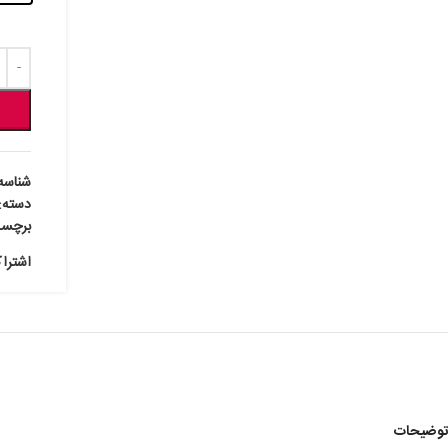
شناسه
دسته:
برچس
اشترا
توضیحات