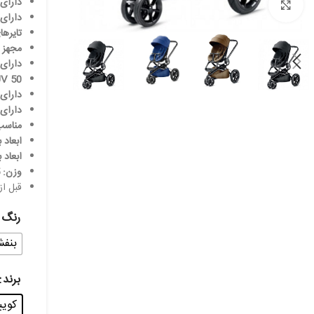
دارای 
بزرگنمایی تصویر
دارای چر
تایرها
مجهز ب
دارای 
UV 50 دارای سایبان محافظ در برابر
دارای 
دارای س
مناسب برای سن 0
ابعاد بسته: 31 * 
ابعاد باز: 104 * 66 * 
وزن: 15 کیلوگرم
قبل از
رنگ
بنف
برند
کویینی