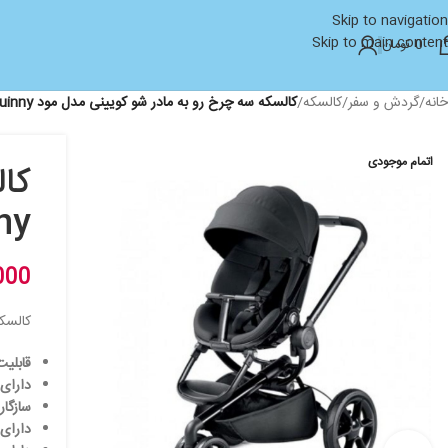
Skip to navigation
Skip to main content
0
تومان
خانه
/
گردش و سفر
/
کالسکه
/
كالسكه سه چرخ رو به مادر شو کویینی مدل مود quinny مدل MOODD
اتمام موجودی
كال
uinny
000
كالسكه 
قابلی
دارای
سازگار ب
دارای ۳ حالت نشستن قابل تنظیم و مناسب برای خوابیدن نوزاد متو