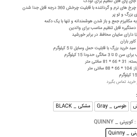
جای پای قابل تنظیم برای کودک
خ های نرم و گرداننده با قابلیت چرخش 360 درجه قابل جدا شدن
ی بزرگ و تو پر
ه مکانیزم جمع و باز شدن هوشمندانه و تنها با یک دکمه
دستگیره قابل تنظیم مناسب برای والدین
 خورشید
کاور باران
بد خرید بزرگ با قابلیت حمل وسایل تا 5 کیلوگرم
 تا 3 سالگی حدودا 15 کیلوگرم
66 * 81 سانتی متر
88 سانتی متر
 خرید تماس بگیرد
ش
طوسی _ Gray
مشکی _ BLACK
: کویینی _ QUINNY
 _ Quinny