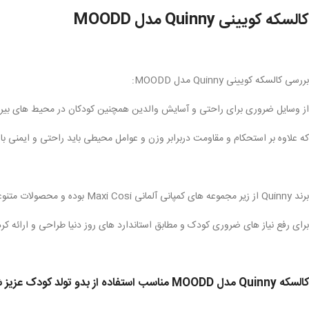
کالسکه کویینی Quinny مدل MOODD
بررسی کالسکه کویینی Quinny مدل MOODD:
از وسایل ضروری برای راحتی و آسایش والدین همچنین کودکان در محیط های بیرون 
که علاوه بر استحکام و مقاومت دربرابر وزن و عوامل محیطی باید راحتی و ایمنی بالا
برند Quinny از زیر مجموعه های کمپانی آلمانی Maxi Cosi بوده و محصولات متنوعی را
برای رفع نیاز های ضروری کودک و مطابق استاندارد های روز دنیا طراحی و ارائه کر
کالسکه Quinny مدل MOODD مناسب استفاده از بدو تولد کودک عزیز شما تا وزن 15kg و حدود 3.5 سالگی است.