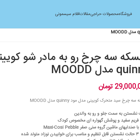
فروشگاه
محصولات حراجی
مقالات
اقلام سیسمونی
سكه سه چرخ رو به مادر شو کویی
q مدل MOODD
29,000,
تومان
سه چرخ سید متحرک کویینی مدل مود quinny مدل MOODD
ت نشستن به سمت جلو و رو به والدین
 فریم سفید و پوشش گهواره ای مخصوص کودک
ا صندلیهای ماشین گروه سنی صفر Maxi-Cosi Pebble
لد شده