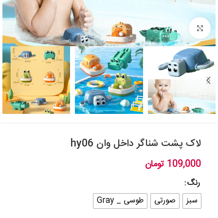
بزرگنمایی تصویر
لاک پشت شناگر داخل وان hy06
109,000
تومان
رنگ
سبز
صورتی
طوسی _ Gray