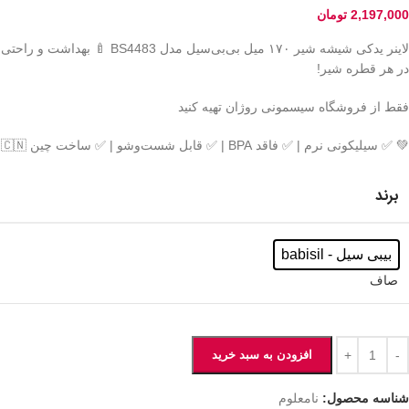
2,197,000
تومان
لاینر یدکی شیشه شیر ۱۷۰ میل بی‌بی‌سیل مدل BS4483 🍼 بهداشت و راحتی
در هر قطره شیر!
فقط از فروشگاه سیسمونی روژان تهیه کنید
💚 ✅ سیلیکونی نرم | ✅ فاقد BPA | ✅ قابل شست‌وشو | ✅ ساخت چین 🇨🇳
برند
بیبی سیل - babisil
صاف
افزودن به سبد خرید
شناسه محصول:
نامعلوم