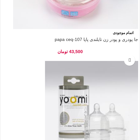
اتمام موجودی
جا پودری و پودر زن تایلندی پاپا papa ceq-107
43,500
تومان