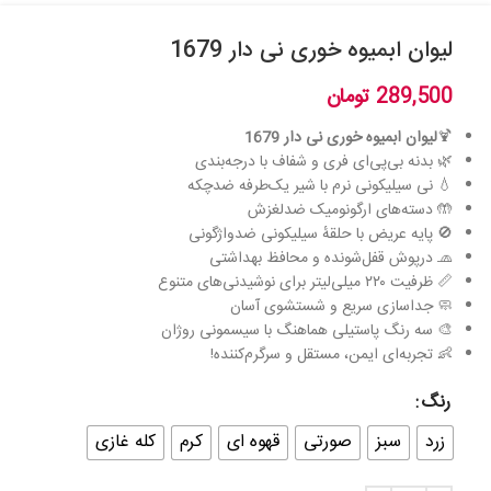
لیوان ابمیوه خوری نی دار 1679
289,500
تومان
🍹
لیوان ابمیوه خوری نی دار 1679
🌿 بدنه بی‌پی‌ای فری و شفاف با درجه‌بندی
💧 نی سیلیکونی نرم با شیر یک‌طرفه ضدچکه
🤲 دسته‌های ارگونومیک ضدلغزش
🚫 پایه عریض با حلقهٔ سیلیکونی ضدواژگونی
🧢 درپوش قفل‌شونده و محافظ بهداشتی
📏 ظرفیت ۲۲۰ میلی‌لیتر برای نوشیدنی‌های متنوع
🧼 جداسازی سریع و شستشوی آسان
🎨 سه رنگ پاستیلی هماهنگ با سیسمونی روژان
👶 تجربه‌ای ایمن، مستقل و سرگرم‌کننده!
رنگ
زرد
سبز
صورتی
قهوه ای
کرم
کله غازی