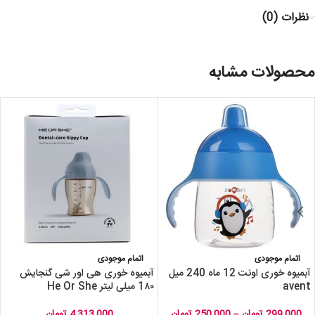
نظرات (0)
محصولات مشابه
اتمام موجودی
اتمام موجودی
آبمیوه خوری اونت 12 ماه 240 میل
آبمیوه خوری هی اور شی گنجایش
avent
1۸۰ میلی لیتر He Or She
299,000
تومان
–
250,000
تومان
4,313,000
تومان