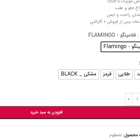
 موزیک با USB
اغ جلو و عقب
ندلی راحت و ایمن
دمات پس از فروش + گارانتی
: فلامینگو - FLAMINGO
و - Flamingo
د
طلایی
قرمز
مشکی _ BLACK
افزودن به سبد خرید
 محصول:
نامعلوم