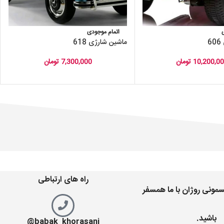
اتمام موجودی
6
ماشین شارژی 618
10,200,0
تومان
7,300,000
تومان
راه های ارتباطی
مونی روژان با ما همسفر
باشید.
babak_khorasani@