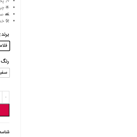
🎶 پخش
🌟 چر
🛋️ ص
🛠️ خ
برند
فلامینگ
رنگ
سفی
شناسه