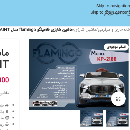
Skip to navigation
Skip to main content
0
تومان
خانه
/
بازی و سرگرمی
/
ماشین شارژی
/
ماشین شارژی فلامینگو flamingo مدل KP-2188 PAINT
اتمام موجودی
NT
000
ماشین 
بزرگنمایی تصویر
🚙 طر
🔋 باتری 12V + دو مو
🧒 مناسب
🕹️ ری