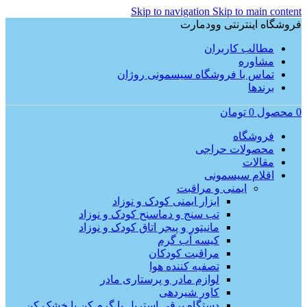
Skip to navigation
Skip to main content
فروشگاه اینترنتی وودمارت
مطالب کاربران
مشاوره
تماس با فروشگاه سیسمونی روژان
برندها
0
محصول
0
تومان
فروشگاه
محصولات حراجی
مقالات
اقلام سیسمونی
ایمنی و مراقبت
ابزار ایمنی کودک و نوزاد
تب سنج و دماسنح کودک و نوزاد
مانیتور و پیجر اتاق کودک و نوزاد
کیسه آب گرم
مراقبت کودکان
تصفیه کننده هوا
لوازم مادر و پرستاری مادر
کاور شیردهی
دستگاه برقی استریل یا گرم کن یا خشک کن