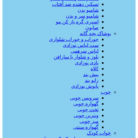
تسکین دهنده ضد آفتاب
شامپو بدن
شامپو سر و بدن
اسپری گره باز کن مو
صابون
پوشاک بچه گانه
جوراب و جوراب شلواری
ست لباس نوزادی
لباس سرهمی
بلوز و شلوار یا سارافن
بادی نوزادی
کلاه
پیش بند
زانو بند
پاپوش نوزادی
چوب
سرویس چوبی
گهواره چوبی
تخت چوبی
ویترین چوبی
میز چوبی
گهواره سنتی
خواب کودک