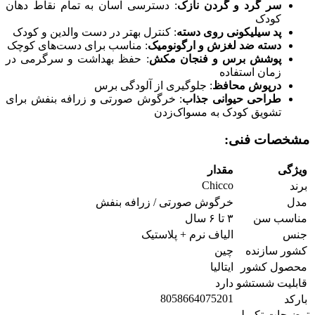
سر گرد و گردن نازک
: دسترسی آسان به تمام نقاط دهان
کودک
پد سیلیکونی روی دسته
: کنترل بهتر در دست والدین و کودک
دسته ضد لغزش و ارگونومیک
: مناسب برای دست‌های کوچک
پوشش برس و فنجان مکش
: حفظ بهداشت و سرگرمی در
زمان استفاده
درپوش محافظ
: جلوگیری از آلودگی برس
طراحی حیوانی جذاب
: خرگوش صورتی و زرافه بنفش برای
تشویق کودک به مسواک‌زدن
مشخصات فنی:
ویژگی
مقدار
Chicco
برند
مدل
خرگوش صورتی / زرافه بنفش
مناسب سن
۳ تا ۶ سال
جنس
الیاف نرم + پلاستیک
کشور سازنده
چین
محصول کشور
ایتالیا
قابلیت شستشو
دارد
8058664075201
بارکد
توضیحات تکمیلی