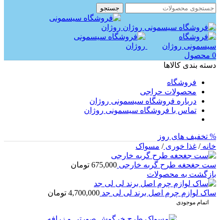
جستجو
0
محصول
دسته بندی کالاها
فروشگاه
محصولات حراجی
درباره فروشگاه سیسمونی روژان
تماس با فروشگاه سیسمونی روژان
% تخفیف های روز
خانه
/
غذا خوری
/
مسواک
ست جغحغه طرح گربه خارجی
675,000
تومان
بازگشت به محصولات
ساک لوازم چرم اصل برند لی لی جد
4,700,000
تومان
اتمام موجودی