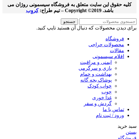
کليه حقوق اين سايت متعلق به فروشگاه سیسمونی روژان می
باشد. Copyright ©2019 –
تیم طراح:
کِروِب
جستجو
برای دیدن محصولات که دنبال آن هستید تایپ کنید.
فروشگاه
محصولات حراجی
مقالات
اقلام سیسمونی
ایمنی و مراقبت
بازی و سرگرمی
بهداشت و حمام
پوشاک بچه گانه
خواب کودک
چوب
غذا خوری
گردش و سفر
تماس با ما
ورود / ثبت نام
سبد خرید
بستن
فروشگاه