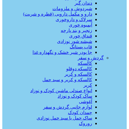
دندان گیر
شیردوش و ملزومات
دارو و مکمل دارویی (قطره و شربت)
سرلاک و داروخوری
آبمیوه خوری
زنجیر و بند پارچه
قنداق خوری
شیشه شور نوزادی
قاب پستانگ
جا پودر شیر خشک و نگهداره غذا
گردش و سفر
کالسکه
کالسکه دوقلو
کالسکه و کریر
کالسکه و کریر و سبد حمل
کریر
انواع صندلی ماشین کودک و نوزاد
ساک کودک و نوزاد
آغوشی
لوازم جانبی گردش و سفر
چمدان کودک
ساک حمل یا سبد حمل نوزادی
روروک