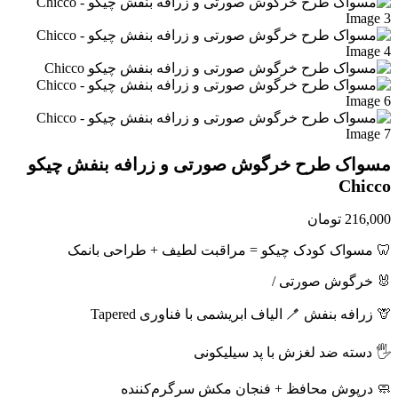
مسواک طرح خرگوش صورتی و زرافه بنفش چیکو
Chicco
216,000
تومان
🦷 مسواک کودک چیکو = مراقبت لطیف + طراحی بانمک
🐰 خرگوش صورتی /
🦒 زرافه بنفش 🪥 الیاف ابریشمی با فناوری Tapered
🖐️ دسته ضد لغزش با پد سیلیکونی
🧼 درپوش محافظ + فنجان مکش سرگرم‌کننده