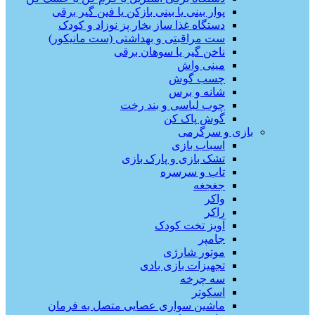
پوار بینی یا بینی بازکن یا فین گیر برقی
دستگاه غذا ساز بخار پز نوزاد و کودک
ست مراقبتی و بهداشتی (ست مانیکور)
ناخن گیر یا سوهان برقی
مینی واش
چسب گوش
شانه و برس
چوب لباسی و بند رخت
گوش پاک کن
بازی و سرگرمی
اسباب بازی
تشک بازی و پارک بازی
تاب و سرسره
جغجغه
واکر
راکر
آویز تخت کودک
جامپر
موتور شارژی
تجهیزات بازی بادی
سه چرخه
اسکوتر
ماشین سواری عصایی متصل به فرمان