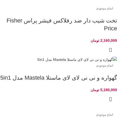
اتمام موجودی
تخت شیب دار ضد رفلاکس فیشر پراس Fisher
Price
2,160,000
تومان
اتمام موجودی
گهواره و نی نی لای لای ماستلا Mastela مدل 5in1
5,180,000
تومان
اتمام موجودی