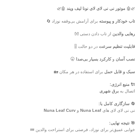
🌿🤖
موتور نی نی لای لای نونا لیف ویند
🤖🌿
تاب خودکار و پیوسته
برای آرامش بی‌وقفه نوزاد 🔄
رهایی والدین
از تاب دادن دستی 👐
قابلیت تنظیم سرعت
در دو حالت 🎚️
نصب آسان
و
کارکرد بسیار بی‌صدا
🤫
سبک و قابل حمل
برای استفاده در هر مکان 🏡
🔌 منبع انرژی:
اتصال به
برق شهری
🔄 سازگاری کامل با:
نی نی لای لای های
Nuna Leaf
و
Nuna Leaf Curv
🎯 نتیجه نهایی:
خوابی عمیق‌تر برای نوزاد، فرصتی برای استراحت والدین 💤