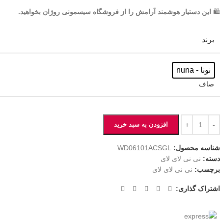
🛍️
این دستیار هوشمند آرامش را از فروشگاه سیسمونی روژان بخواهید.
برند
نونا - nuna
صاف
افزودن به سبد خرید
شناسه محصول:
WD06101ACSGL
دسته:
نی نی لای لای
برچسب:
نی نی لای لای
اشتراک گذاری: