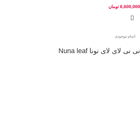
6,600,000
تومان
اتمام موجودی
نی نی لای لای نونا Nuna leaf
12,280,000
تومان
اتاق مشاوره روژان
آماده هستیم برای پاسخ سوالات شما