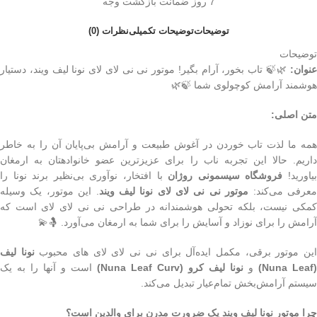
7 روز ضمانت بازگشت وجه
توضیحات
توضیحات تکمیلی
نظرات (0)
توضیحات
عنوان:
🌿🍃 تاب بخور، آرام بگیر! موتور نی نی لای لای نونا لیف ویند، دستیار
هوشمند آرامش کوچولوی شما 🍃🌿
متن اصلی:
همه ما لذت تاب خوردن در آغوش طبیعت و آرامش بی‌پایان آن را به خاطر
داریم. حالا این تجربه ناب را برای عزیزترین عضو خانوادهتان به ارمغان
یاورید!
فروشگاه سیسمونی روژان
با افتخار، نوآوری بی‌نظیر برند نونا را
عرفی می‌کند:
موتور نی نی لای لای نونا لیف ویند
. این موتور، یک وسیله
کمکی نیست، بلکه تحولی هوشمندانه در طراحی نی نی لای لای است که
آرامش را برای نوزاد و آسایش را برای شما به ارمغان می‌آورد. 🤱💫
ین موتور برقی، مکمل ایده‌آل برای نی نی لای لای های محبوب
نونا لیف
(Nuna Leaf)
و
نونا لیف کرو (Nuna Leaf Curv)
است و آنها را به یک
سیستم آرامش‌بخش تمام‌عیار تبدیل می‌کند.
چرا موتور نونا لیف ویند یک ضرورت مدرن برای والدین است؟