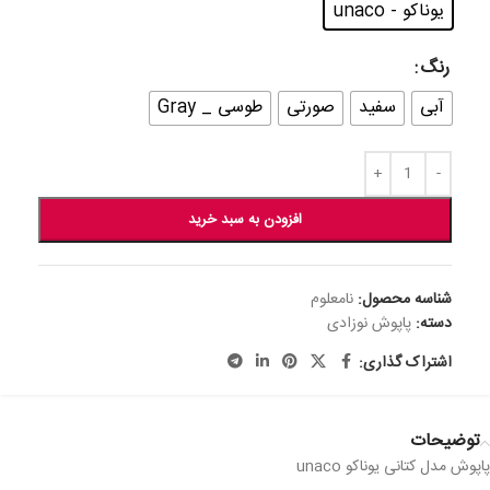
یوناکو - unaco
رنگ
آبی
سفید
صورتی
طوسی _ Gray
افزودن به سبد خرید
شناسه محصول:
نامعلوم
دسته:
پاپوش نوزادی
اشتراک گذاری:
توضیحات
پاپوش مدل کتانی یوناکو unaco