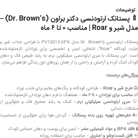
توضیحات
🍼 پستانک ارتودنسی دکتر براون (Dr. Brown’s) –
مدل شیر و Roar | مناسب ۰ تا ۶ ماه
پستانک ارتودنسی Dr. Brown’s مدل PV12015-SPX با طراحی جذاب شیر و
عبارت کودکانه “Roar”، انتخابی ایمن و تخصصی برای نوزادان تازه‌متولدشده
است. این پستانک با سری ارتودنسی سیلیکونی نرم، به رشد طبیعی فک و دهان
کودک کمک کرده و آرامش و راحتی را از همان روزهای اول زندگی فراهم می‌سازد.
ویژگی‌های برجسته:
– طراحی کودکانه و رنگ‌های ملایم برای جذب نوزاد
طرح شیر و Roar
🦁
– هماهنگ با فرم دهان نوزادان تازه‌متولدشده
مناسب برای نوزادان ۰ تا ۶ ماه
👶
– کمک به رشد صحیح فک و جلوگیری از
سری ارتودنسی سیلیکونی نرم

مشکلات دندانی
– گردش هوا برای جلوگیری از حساسیت
حفره‌های تهویه روی بدنه پستانک
🌬
پوستی
– ایمن برای پوست و دهان حساس کودک
فاقد BPA و مواد شیمیایی مضر
🧪
– مناسب برای استفاده روزانه
قابل شست‌وشو و استریل
🧼