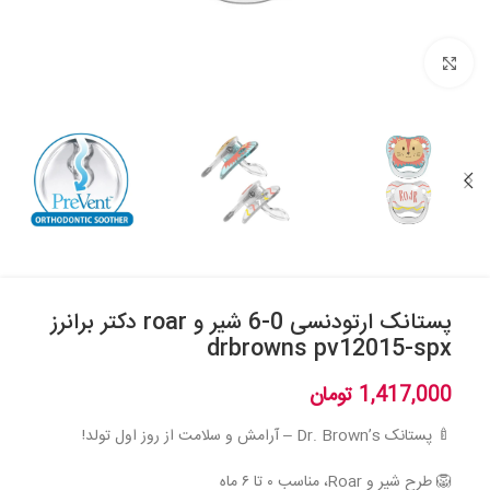
بزرگنمایی تصویر
پستانک ارتودنسی 0-6 شیر و roar دکتر برانرز
drbrowns pv12015-spx
1,417,000
تومان
🍼 پستانک Dr. Brown’s – آرامش و سلامت از روز اول تولد!
🦁 طرح شیر و Roar، مناسب ۰ تا ۶ ماه