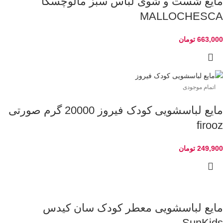
مایع شست و شوی لباس سبز مالوچسکا
MALLOCHESCA
663,000
تومان
اتمام موجودی
مایع لباسشویی کودک فیروز 20000 گرم صورتی
firooz
249,900
تومان
مایع لباسشویی معطر کودک سان کیدس
SunKids