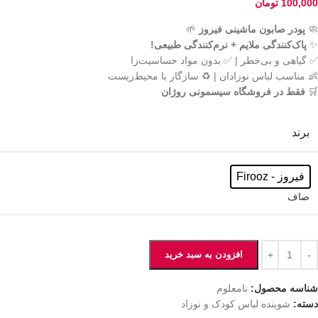
100,000
تومان
🧼
پودر صابون ماشینی فیروز
🌱
✨
پاک‌کنندگی ملایم + نرم‌کنندگی طبیعی!
✅ گیاهی و بی‌خطر | ✅ بدون مواد حساسیت‌زا
👶 مناسب لباس نوزادان | ♻️ سازگار با محیط‌زیست
🛒
فقط در فروشگاه سیسمونی روژان
برند
فیروز - Firooz
صاف
افزودن به سبد خرید
شناسه محصول:
نامعلوم
دسته:
شوینده لباس کودک و نوزاد