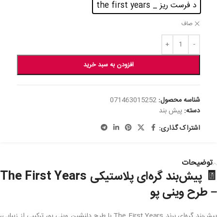
د فرست ریز _ the first years
صاف
افزودن به سبد خرید
شناسه محصول:
071463015252
دسته:
پیش بند
اشتراک گذاری:
توضیحات
🧾 پیش‌بند گره‌ای پلاستیکی The First Years
– طرح وینی پو
پیش‌بند گره‌ای برند The First Years با طرح دلنشین وینی پو، ترکیبی از زیبایی،