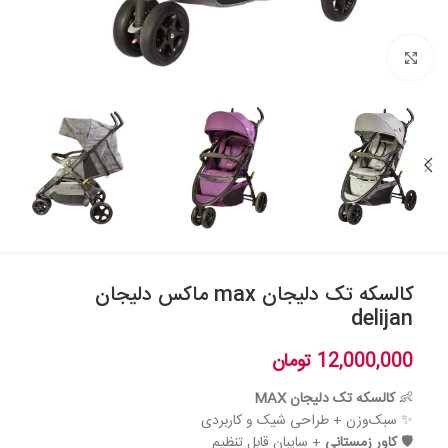
بزرگنمایی تصویر
کالسکه تک دلیجان max ماکس دلیجان
delijan
12,000,000
تومان
👶
کالسکه تک دلیجان MAX
✨ سبک‌وزن + طراحی شیک و کاربردی
🛡️
کاور زمستانی
+ سایبان قابل تنظیم