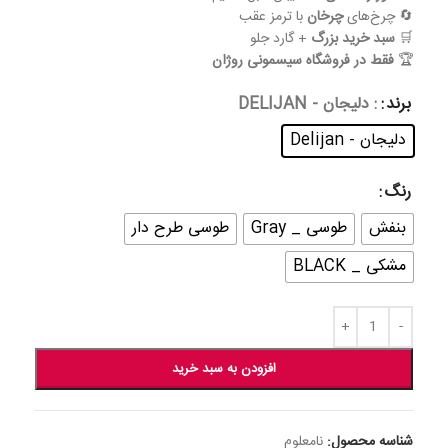
🔄 چرخ‌های
چرخان
با ترمز عقب
🛒
سبد خرید بزرگ
+ گارد جلو
🏆
فقط در فروشگاه سیسمونی روژان
برند
: دلیجان - DELIJAN
دلیجان - Delijan
رنگ
بنفش
طوسی _ Gray
طوسی طرح دار
مشکی _ BLACK
افزودن به سبد خرید
شناسه محصول:
نامعلوم