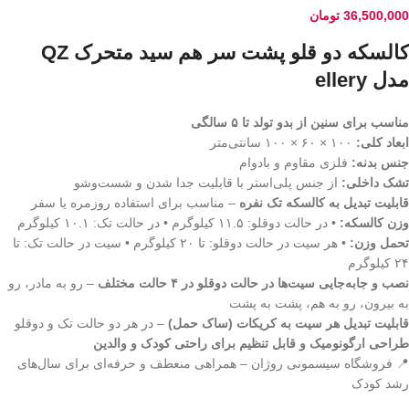
36,500,000
تومان
کالسکه دو قلو پشت سر هم سید متحرک QZ
مدل ellery
مناسب برای سنین از بدو تولد تا ۵ سالگی
ابعاد کلی:
۱۰۰ × ۶۰ × ۱۰۰ سانتی‌متر
جنس بدنه:
فلزی مقاوم و بادوام
تشک داخلی:
از جنس پلی‌استر با قابلیت جدا شدن و شست‌وشو
قابلیت تبدیل به کالسکه تک نفره
– مناسب برای استفاده روزمره یا سفر
وزن کالسکه:
• در حالت دوقلو: ۱۱.۵ کیلوگرم • در حالت تک: ۱۰.۱ کیلوگرم
تحمل وزن:
• هر سیت در حالت دوقلو: تا ۲۰ کیلوگرم • سیت در حالت تک: تا
۲۴ کیلوگرم
نصب و جابه‌جایی سیت‌ها در حالت دوقلو در ۴ حالت مختلف
– رو به مادر، رو
به بیرون، رو به هم، پشت به پشت
قابلیت تبدیل هر سیت به کریکات (ساک حمل)
– در هر دو حالت تک و دوقلو
طراحی ارگونومیک و قابل تنظیم برای راحتی کودک و والدین
📍 فروشگاه سیسمونی روژان – همراهی منعطف و حرفه‌ای برای سال‌های
رشد کودک