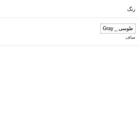
رنگ
طوسی _ Gray
صاف
افزودن به سبد خرید
شناسه محصول:
نامعلوم
دسته:
کالسکه دوقلو
اشتراک گذاری:
تحویل اکسپرس