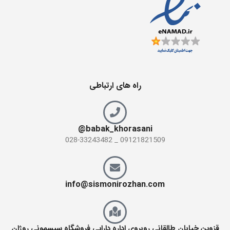
راه های ارتباطی
babak_khorasani@
09121821509 _ 028-33243482
info@sismonirozhan.com
قزوین خیابان طالقانی روبروی اداره دارایی فروشگاه سیسمونی روژان