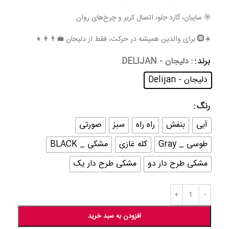
🎯 سایبان، گارد جلو، اتصال کریر و چرخ‌های روان
☀️🛞 برای والدین همیشه در حرکت، فقط از دلیجان 💼👨‍👩‍👧
برند
: دلیجان - DELIJAN
دلیجان - Delijan
رنگ
آبی
بنفش
راه راه
سبز
صورتی
طوسی _ Gray
کله غازی
مشکی _ BLACK
مشکی طرح دار دو
مشکی طرح دار یک
افزودن به سبد خرید