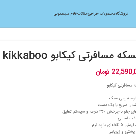
فروشگاه
محصولات حراجی
مقالات
اقلام سیسمونی
که مسافرتی کیکابو kikkaboo مدل Lauren
22,590,
تومان
 مسافرتی کیکابو
لومینیومی سبک
دن سریع با یک دست
 با چرخش ۳۶۰ درجه و سیستم تعلیق
عقب لمسی
 نقطه‌ای با پد نرم
پشتی و زیرپایی