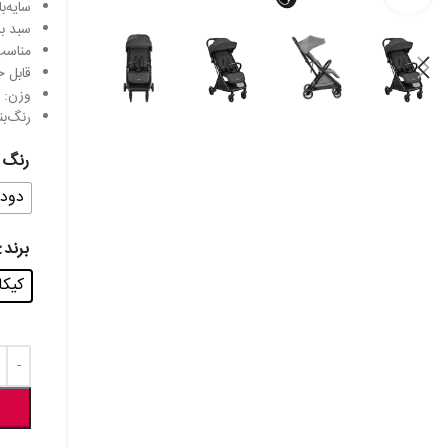
سایه‌ب
سبد ب
مناسب از 
قابل ح
وزن: ۷.۴ کیلوگرم | ابعاد جمع‌شده: 79×47×29 سانتی‌متر
رنگ‌ب
رنگ
دود
برند
کیکابو -