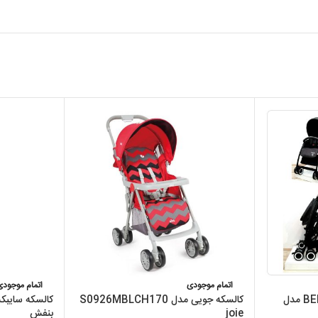
اتمام موجودی
اتمام موجودی
کالسکه تک مبله جدید BEBEKO مدل
کالسکه جویی مدل S0926MBLCH170
joie
بنفش