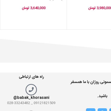
3,980,00
تومان
3,640,000
تومان
راه های ارتباطی
مونی روژان با ما همسفر
باشید.
babak_khorasani@
09121821509 _ 028-33243482