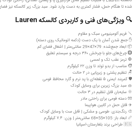
کالسکه Lauren با قابلیت تنظیم محل قرارگیری پا و پشتی صندلی، راحت
شده تا هنگام حمل، فشار کمتری به دست وارد شود. سبد بزرگ زیر کالسکه نیز فضای
🔍 ویژگی‌های فنی و کاربردی کالسکه Lauren
🪛 فریم آلومینیومی سبک و مقاوم
✋ جمع شدن آسان با یک دست (دکمه اتوماتیک روی دسته)
📦 ابعاد جمع‌شده: 79×47×29 سانتی‌متر | اشغال فضای کم
🛞 چرخ‌های جلو با چرخش ۳۶۰ درجه و سیستم تعلیق
🛑 ترمز عقب تک و لمسی
🧒 مناسب از بدو تولد تا وزن ۲۲ کیلوگرم
🪑 تنظیم پشتی و زیرپایی در ۲ حالت
🛡 کمربند ایمنی ۵ نقطه‌ای با پد نرم و گارد محافظ فومی
🧺 سبد بزرگ زیرین برای وسایل کودک
🌞 سایه‌بان قابل تنظیم در ۳ حالت
🧤 دسته فومی برای راحتی مادر
✈️ قابل حمل در کابین هواپیما
🎨 رنگ‌بندی: طوسی و مشکی | قابل ست با وسایل کودک
📏 ابعاد باز: 105×55×68 سانتی‌متر | وزن: ۷.۴ کیلوگرم
🇧🇬 طراحی برند بلغارستان-اسپانیا