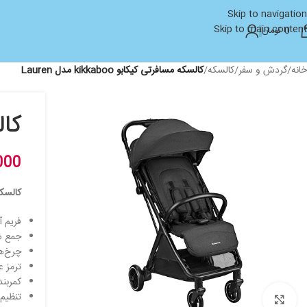
Skip to navigation
Skip to main content
0
تومان
خانه
/
گردش و سفر
/
کالسکه
/
کالسکه مسافرتی کیکابو kikkaboo مدل Lauren
کالس
000
کالسکه
فریم آ
جمع ش
چرخ‌های جلو
ترمز 
کمربند ایمنی ۵
تنظیم 
بزرگنمایی تصویر