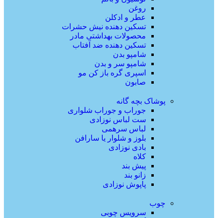
روغن
عطر و ادکلن
تسکین دهنده نیش حشرات
محصولات بهداشتی مادر
تسکین دهنده ضد آفتاب
شامپو بدن
شامپو سر و بدن
اسپری گره باز کن مو
صابون
پوشاک بچه گانه
جوراب و جوراب شلواری
ست لباس نوزادی
لباس سرهمی
بلوز و شلوار یا سارافن
بادی نوزادی
کلاه
پیش بند
زانو بند
پاپوش نوزادی
چوب
سرویس چوبی