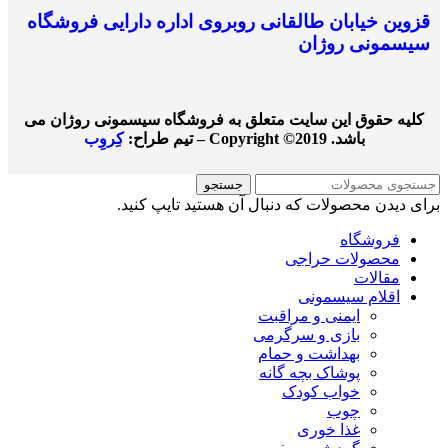
قزوین خیابان طالقانی روبروی اداره دارایی فروشگاه
سیسمونی روژان
کليه حقوق اين سايت متعلق به فروشگاه سیسمونی روژان می
باشد. Copyright ©2019 –
تیم طراح:
کِروِب
جستجو
برای دیدن محصولات که دنبال آن هستید تایپ کنید.
فروشگاه
محصولات حراجی
مقالات
اقلام سیسمونی
ایمنی و مراقبت
بازی و سرگرمی
بهداشت و حمام
پوشاک بچه گانه
خواب کودک
چوب
غذا خوری