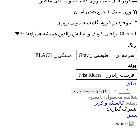
🚗 کریر قابل نصب روی کالسکه و صندلی ماشین
🎀 وزن سبک + جمع شدن آسان
📍 موجود در فروشگاه سیسمونی روژان
با Cherry، راحتی کودک و آسایش والدین همیشه همراهه! ✨🖤
رنگ
سرمه ای
طوسی _ Gray
مشکی _ BLACK
برند
فرست رایدرز _ Frist Riders
صاف
افزودن به سبد خرید
شناسه محصول:
نامعلوم
دسته:
کالسکه و کریر
اشتراک گذاری:
بستن