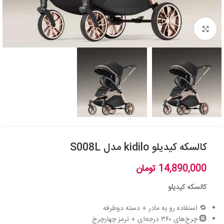
بزرگنمایی تصویر
کالسکه کیدیلو kidilo مدل S008L
14,890,000
تومان
کالسکه کیدیلو
🔁 استفاده رو به مادر + دسته دوطرفه
🛞 چرخ‌های ۳۶۰ درجه‌ای + ترمز چهارچرخ