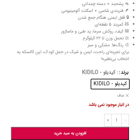
🦟 پشه‌بند + دسته چمدانی
🪶 فنربندی شاسی + اسکلت آلومینیومی
🔒 قفل ایمنی هنگام جمع شدن
🧸 کمربند ۵ نقطه‌ای
🎒 کیف، روکش سرما، پد طبی و ماساژور
⚖️ تحمل وزن تا ۲۲ کیلوگرم
🎨 رنگ‌ها: مشکی و سبز
برای تجربه‌ای راحت، ایمن و شیک در حمل کودک، این کالسکه یه
انتخاب بی‌نظیره!
برند
: کیدیلو - KIDILO
کیدیلو - KIDILO
صاف
در انبار موجود نمی باشد
افزودن به سبد خرید