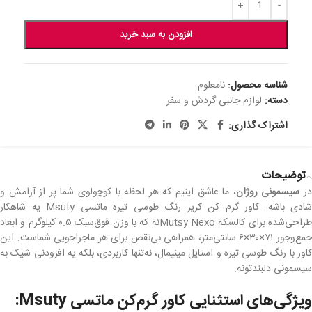
افزودن به سبد خرید
شناسه محصول:
نامعلوم
دسته:
لوازم جانبی گردش و سفر
اشتراک گذاری:
توضیحات
ر
سیسمونی روژان
، ما عاشق اینیم که هر لحظه با کوچولوی شما پر از آرامش و
شادی باشه. کاور گرم کن کریر رنگ طوسی تیره ماتسی Msuty یه شاهکار
طراحی‌شده برای کالسکه Mutsy Nexoئه که با وزن فوق‌سبک ۰.۵ کیلوگرم و ابعاد
جمع‌وجور ۷۱×۳۰×۶ سانتی‌متر، همراهی بی‌نقص برای هر ماجراجویی شماست. این
کاور با رنگ طوسی تیره و استایل مینیمال، نه‌تنها کاربردی، بلکه یه افزودنی شیک به
سیسمونی دلبندتونه.
ویژگی‌های استثنایی کاور گرم‌کن ماتسی Msuty: