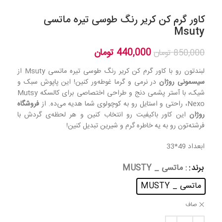
کاور گرم کن کریر رنگ طوسی تیره ماتسی
Msuty
440,000
تومان
850,000
تومان
لبندتون رو با کاور گرم کن کریر رنگ طوسی تیره ماتسی Msuty از
سیسمونی روژان
در نرمی و گرما غوطه‌ور کنین! این پاپوش سبک و
شیک، با آستر پشمی دنج و طراحی اختصاصی برای کالسکه Mutsy
Nexo، راحتی و استایل رو به کوچولوی شما هدیه می‌ده. از
فروشگاه
روژان
این کاور باکیفیت رو انتخاب کنین و هر لحظه‌ی گردش با
فرشته‌تون رو به یه خاطره گرم و شیرین تبدیل کنین!
ابعداد 49*33
برند
: ماتسی _ MUSTY
ماتسی _ MUSTY
صاف