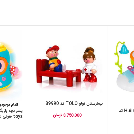
بیمارستان تولو TOLO کد 89990
اتمام موجودی
بلز آموزشی هولی تویز Huile toys کد
3,750,000
تومان
toys هولی تویز 3122