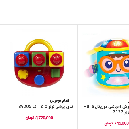
اتمام موجودی
پسر بچه بازیگوش آموزشی موزیکال Huile
تدی پرشی تولو Tolo کد 89205
5,720,000
تومان
745,000
تومان