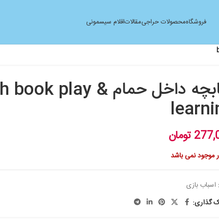
فروشگاه
محصولات حراجی
مقالات
اقلام سیسمونی
کتابچه داخل حمام  book play
learni
277,
تومان
ار موجود نمی باشد
اسباب بازی
ک گذاری: