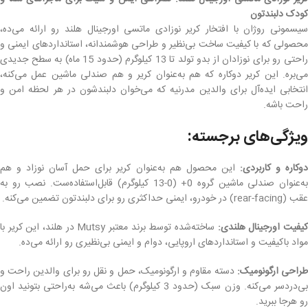
کودک دلبندتون
سیسمونی روژان با افتخار کریر نوزادی ماتسی اورجینال هلند رو ارائه می‌ده،
محصولی که با کیفیت ساخت بی‌نظیر و طراحی هوشمندانه، استانداردهای ایمنی و
راحتی رو برای نوزادان از بدو تولد تا 13 کیلوگرم (حدود 15 ماه) به سطح جدیدی
می‌بره. این کریر دوکاره که هم به‌عنوان کریر و هم صندلی ماشین عمل می‌کنه،
انتخابی ایده‌آل برای والدین مدرنیه که می‌خوان دلبندشون در هر لحظه امن و
راحت باشه.
ویژگی‌های برجسته:
وکاره و کاربردی:
این محصول هم به‌عنوان کریر برای حمل آسان نوزاد و هم
به‌عنوان صندلی ماشین گروه 0+ (0-13 کیلوگرم) قابل‌استفاده‌ست. نصب رو به
عقب (rear-facing) در خودرو، ایمنی حداکثری رو برای دلبندتون تضمین می‌کنه.
یفیت اورجینال هلندی:
ساخته‌شده توسط برند معتبر Mutsy در هلند، این کریر با
مواد باکیفیت و استانداردهای اروپایی، دوام و ایمنی بی‌نظیری رو ارائه می‌ده.
راحی ارگونومیک:
دسته مقاوم و ارگونومیک، حمل و نقل رو برای والدین راحت و
بی‌دردسر می‌کنه. وزن سبک (حدود 3 کیلوگرم) باعث می‌شه به‌راحتی بتونید اون
رو هرجا ببرید.