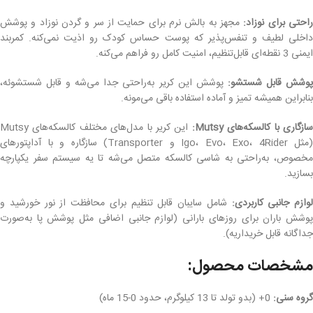
احتی برای نوزاد:
مجهز به بالش نرم برای حمایت از سر و گردن نوزاد و پوشش
داخلی لطیف و تنفس‌پذیر که پوست حساس کودک رو اذیت نمی‌کنه. کمربند
ایمنی 3 نقطه‌ای قابل‌تنظیم، امنیت کامل رو فراهم می‌کنه.
وشش قابل شستشو:
پوشش این کریر به‌راحتی جدا می‌شه و قابل شستشوئه،
بنابراین همیشه تمیز و آماده استفاده باقی می‌مونه.
ازگاری با کالسکه‌های Mutsy:
این کریر با مدل‌های مختلف کالسکه‌های Mutsy
(مثل Igo، Evo، Exo، 4Rider و Transporter) سازگاره و با آداپتورهای
مخصوص، به‌راحتی به شاسی کالسکه متصل می‌شه تا یه سیستم سفر یکپارچه
بسازید.
لوازم جانبی کاربردی:
شامل سایبان قابل تنظیم برای محافظت از نور خورشید و
پوشش باران برای روزهای بارانی (لوازم جانبی اضافی مثل پوشش پا به‌صورت
جداگانه قابل خریداریه).
مشخصات محصول:
گروه سنی:
0+ (بدو تولد تا 13 کیلوگرم، حدود 0-15 ماه)