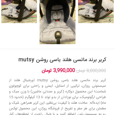
کریر برند ماتسی هلند یاسی روشن mutsy
3,990,000
تومان
8,000,000
تومان
کریر برند ماتسی هلند یاسی روشن mutsy اورجینال هلند از
سیسمونی روژان، ترکیبی از استایل، ایمنی و راحتی برای کوچولوی
شماست! این محصول دوکاره (کریر و صندلی ماشین) با وزن سبک و
طراحی ارگونومیک، برای نوزادان از بدو تولد تا 13 کیلوگرم (حدود 15
ماه) ایده‌آله. ساخت هلند با کیفیت بی‌نظیر، این کریر همراهی شیک و
مطمئن برای هر سفر و تفریح از فروشگاه روژان، این محصول لوکس
رو به سیسمونی‌تون اضافه کنید و با خیال راحت از لحظه‌های کنار