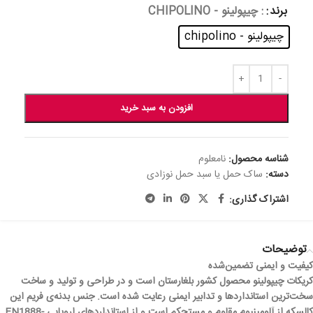
برند
: چیپولینو - CHIPOLINO
چیپولینو - chipolino
افزودن به سبد خرید
شناسه محصول:
نامعلوم
دسته:
ساک حمل یا سبد حمل نوزادی
اشتراک گذاری:
توضیحات
کیفیت و ایمنی تضمین‌شده
کریکات چیپولینو محصول کشور بلغارستان است و در طراحی و تولید و ساخت
سخت‌ترین استانداردها و تدابیر ایمنی رعایت شده است. جنس بدنه‌ی فریم این
کالسکه از آلومینیوم مقاوم و مستحکم است و از استانداردهای اروپایی EN1888-