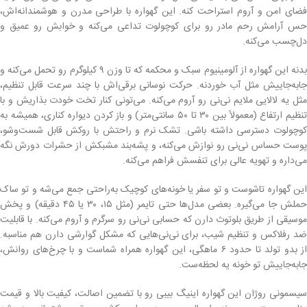
فضای امن و آروم استراحت کنه. این گهواره با طراحی مدرن و هوشمندانه‌اش،
حس آرامش رحم مادر رو برای کوچولوت تداعی می‌کنه و خوابش رو عمیق و
دل‌چسب می‌کنه.
بدنه این گهواره از آلومینیوم سبک و محکمه که تا وزن ۹ کیلوگرم رو تحمل می‌کنه و
جابه‌جاییش مثل آب خوردنه. حرکت نوسانی برقی‌اش با چند سرعت قابل تنظیم،
مثل یه لالایی ملایم نی‌نی رو آروم می‌کنه. می‌تونی کنار تخت خودت بذاریش و با
تنظیم ارتفاع (معمولاً بین ۳۰ تا ۵۰ سانتی‌متر) و باز کردن دیواره کناری، همیشه به
کوچولوت دسترسی داشته باشی. تشک نرم و راحتش با روکش قابل شست‌وشو،
پوست حساس نی‌نی رو نوازش می‌کنه، و پشه‌بند مشبکش از حشرات دورش نگه
می‌داره و تهویه عالی برای تنفسش فراهم می‌کنه.
این گهواره تاشوست و تو سفر یا خونه‌های کوچیک به‌راحتی جمع می‌شه و تو ساک
حملش جا می‌گیره. بعضی مدل‌ها حتی تایمر (مثل ۱۵، ۳۰ یا ۴۵ دقیقه) و پخش
موسیقی از طریق بلوتوث دارن که حسابی نی‌نی رو سرگرم و آروم می‌کنه. با قابلیت
ضد رفلاکس و تنظیم شیب، برای نی‌نی‌هایی که مشکل گوارشی دارن هم مناسبه.
از بدو تولد تا حدود ۶ ماهگی، این گهواره همراه شماست و با چرخ‌های روانش،
جابه‌جاییش تو خونه یه لحظه‌ست.
سیسمونی روژان این گهواره اینیگ بیبی رو با تضمین اصالت، کیفیت بالا و قیمت