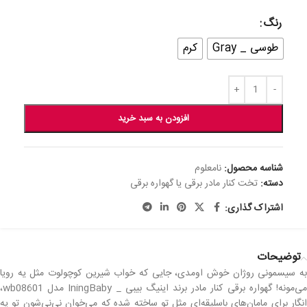
رنگ
طوسی _ Gray
کرم
افزودن به سبد خرید
شناسه محصول:
نامعلوم
دسته:
تخت کنار مادر برقی یا گهواره برقی
اشتراک گذاری:
توضیحات
به سیسمونی روژان خوش اومدی، جایی که خواب شیرین کوچولوت مثل یه رویا
می‌مونه! گهواره برقی کنار مادر برند اینیگ بیبی _ IningBaby مدل wb08601،
انگار برای مامان‌های باسلیقه‌ای مثل تو ساخته شده که می‌خوان نی‌نی‌شون تو یه