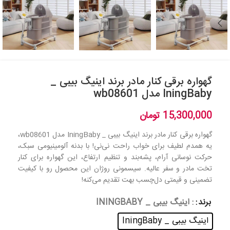
گهواره برقی کنار مادر برند اینیگ بیبی _
IningBaby مدل wb08601
15,300,000
تومان
گهواره برقی کنار مادر برند اینیگ بیبی _ IningBaby مدل wb08601،
یه همدم لطیف برای خواب راحت نی‌نی! با بدنه آلومینیومی سبک،
حرکت نوسانی آرام، پشه‌بند و تنظیم ارتفاع، این گهواره برای کنار
تخت مادر و سفر عالیه. سیسمونی روژان این محصول رو با کیفیت
تضمینی و قیمتی دل‌چسب بهت تقدیم می‌کنه!
برند
: اینیگ بیبی _ ININGBABY
اینیگ بیبی _ IningBaby